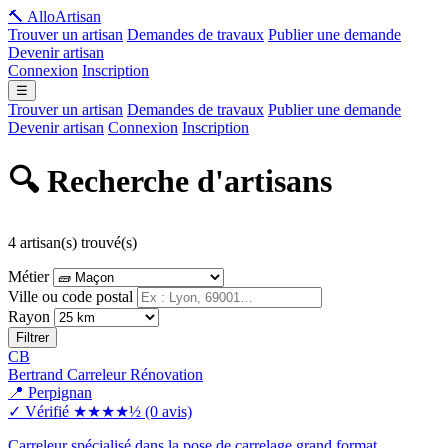
🔨 Allo
Artisan
Trouver un artisan
Demandes de travaux
Publier une demande
Devenir artisan
Connexion
Inscription
☰
Trouver un artisan
Demandes de travaux
Publier une demande
Devenir artisan
Connexion
Inscription
🔍 Recherche d'artisans
4 artisan(s) trouvé(s)
Métier
Ville ou code postal
Rayon
Filtrer
CB
Bertrand Carreleur Rénovation
📍 Perpignan
✓ Vérifié
★★★★½
(0 avis)
Carreleur spécialisé dans la pose de carrelage grand format,