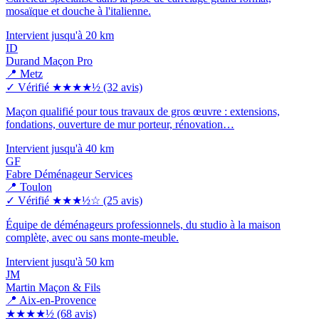
mosaïque et douche à l'italienne.
Intervient jusqu'à 20 km
ID
Durand Maçon Pro
📍 Metz
✓ Vérifié
★★★★½
(32 avis)
Maçon qualifié pour tous travaux de gros œuvre : extensions,
fondations, ouverture de mur porteur, rénovation…
Intervient jusqu'à 40 km
GF
Fabre Déménageur Services
📍 Toulon
✓ Vérifié
★★★½☆
(25 avis)
Équipe de déménageurs professionnels, du studio à la maison
complète, avec ou sans monte-meuble.
Intervient jusqu'à 50 km
JM
Martin Maçon & Fils
📍 Aix-en-Provence
★★★★½
(68 avis)