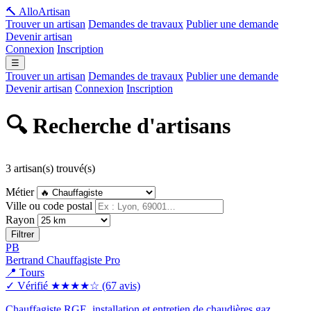
🔨 Allo
Artisan
Trouver un artisan
Demandes de travaux
Publier une demande
Devenir artisan
Connexion
Inscription
☰
Trouver un artisan
Demandes de travaux
Publier une demande
Devenir artisan
Connexion
Inscription
🔍 Recherche d'artisans
3 artisan(s) trouvé(s)
Métier
Ville ou code postal
Rayon
Filtrer
PB
Bertrand Chauffagiste Pro
📍 Tours
✓ Vérifié
★★★★☆
(67 avis)
Chauffagiste RGE, installation et entretien de chaudières gaz,