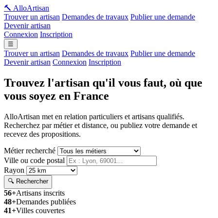
🔨 Allo
Artisan
Trouver un artisan
Demandes de travaux
Publier une demande
Devenir artisan
Connexion
Inscription
☰
Trouver un artisan
Demandes de travaux
Publier une demande
Devenir artisan
Connexion
Inscription
Trouvez l'artisan qu'il vous faut, où que
vous soyez en France
AlloArtisan met en relation particuliers et artisans qualifiés.
Recherchez par métier et distance, ou publiez votre demande et
recevez des propositions.
Métier recherché
Ville ou code postal
Rayon
🔍 Rechercher
56+
Artisans inscrits
48+
Demandes publiées
41+
Villes couvertes