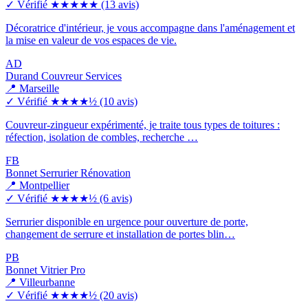
✓ Vérifié
★★★★★
(13 avis)
Décoratrice d'intérieur, je vous accompagne dans l'aménagement et
la mise en valeur de vos espaces de vie.
AD
Durand Couvreur Services
📍 Marseille
✓ Vérifié
★★★★½
(10 avis)
Couvreur-zingueur expérimenté, je traite tous types de toitures :
réfection, isolation de combles, recherche …
FB
Bonnet Serrurier Rénovation
📍 Montpellier
✓ Vérifié
★★★★½
(6 avis)
Serrurier disponible en urgence pour ouverture de porte,
changement de serrure et installation de portes blin…
PB
Bonnet Vitrier Pro
📍 Villeurbanne
✓ Vérifié
★★★★½
(20 avis)