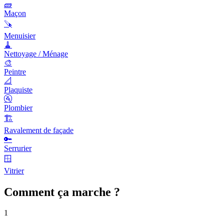
🧱
Maçon
🪚
Menuisier
🧹
Nettoyage / Ménage
🎨
Peintre
📐
Plaquiste
🚰
Plombier
🏗️
Ravalement de façade
🔑
Serrurier
🪟
Vitrier
Comment ça marche ?
1