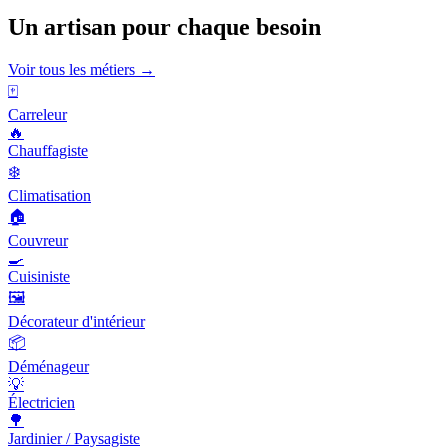
Un artisan pour chaque besoin
Voir tous les métiers →
🀄
Carreleur
🔥
Chauffagiste
❄️
Climatisation
🏠
Couvreur
🍳
Cuisiniste
🖼️
Décorateur d'intérieur
📦
Déménageur
💡
Électricien
🌳
Jardinier / Paysagiste