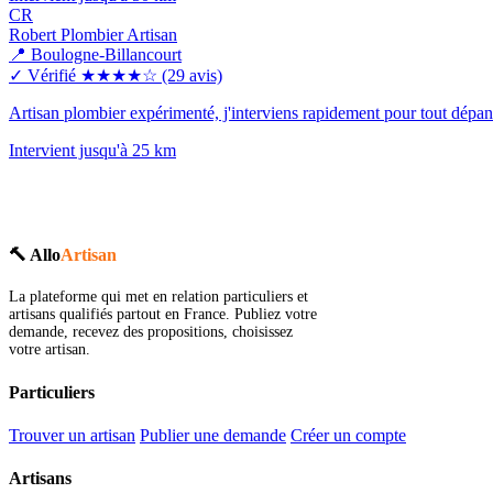
CR
Robert Plombier Artisan
📍 Boulogne-Billancourt
✓ Vérifié
★★★★☆
(29 avis)
Artisan plombier expérimenté, j'interviens rapidement pour tout dép
Intervient jusqu'à 25 km
🔨 Allo
Artisan
La plateforme qui met en relation particuliers et
artisans qualifiés partout en France. Publiez votre
demande, recevez des propositions, choisissez
votre artisan.
Particuliers
Trouver un artisan
Publier une demande
Créer un compte
Artisans