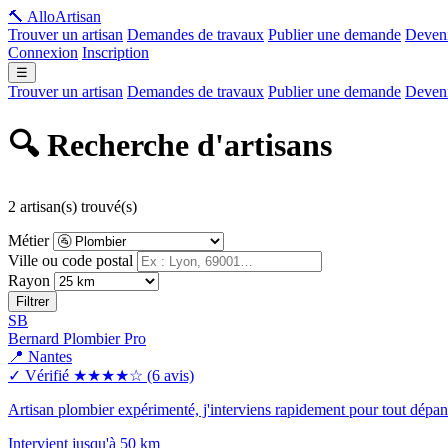
🔨 Allo
Artisan
Trouver un artisan
Demandes de travaux
Publier une demande
Deveni
Connexion
Inscription
☰
Trouver un artisan
Demandes de travaux
Publier une demande
Deveni
🔍 Recherche d'artisans
2 artisan(s) trouvé(s)
Métier
Ville ou code postal
Rayon
Filtrer
SB
Bernard Plombier Pro
📍 Nantes
✓ Vérifié
★★★★☆
(6 avis)
Artisan plombier expérimenté, j'interviens rapidement pour tout dép
Intervient jusqu'à 50 km