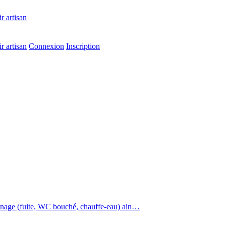
r artisan
r artisan
Connexion
Inscription
annage (fuite, WC bouché, chauffe-eau) ain…