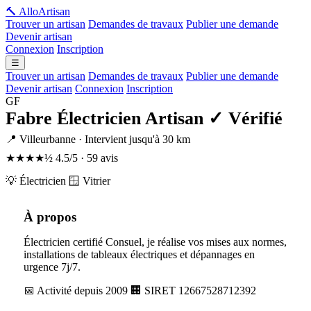
🔨 Allo
Artisan
Trouver un artisan
Demandes de travaux
Publier une demande
Devenir artisan
Connexion
Inscription
☰
Trouver un artisan
Demandes de travaux
Publier une demande
Devenir artisan
Connexion
Inscription
GF
Fabre Électricien Artisan
✓ Vérifié
📍 Villeurbanne · Intervient jusqu'à 30 km
★★★★½
4.5/5 · 59 avis
💡 Électricien
🪟 Vitrier
À propos
Électricien certifié Consuel, je réalise vos mises aux normes,
installations de tableaux électriques et dépannages en
urgence 7j/7.
📅 Activité depuis 2009
🏢 SIRET 12667528712392